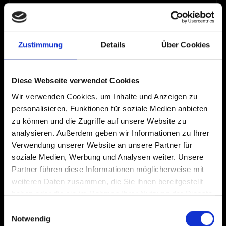
Unsere Website verwendet das Statistik-Tool
Google Analytics, das Informationen über Ihre
Benutzung dieser Website aufzeichnet. Die
Zustimmung
Details
Über Cookies
gespeicherten Daten dienen ausschließlich
statistischer Zwecke und werden nicht einzelnen
Nutzern zugeordnet. Google verwendet diese
Diese Webseite verwendet Cookies
Informationen, um Ihre Nutzung der Website
Wir verwenden Cookies, um Inhalte und Anzeigen zu
auszuwerten, Reports über die
personalisieren, Funktionen für soziale Medien anbieten
zu können und die Zugriffe auf unsere Website zu
Websiteaktivitäten zu erstellen sowie weitere
analysieren. Außerdem geben wir Informationen zu Ihrer
mit der Website- und Internetnutzung
Verwendung unserer Website an unsere Partner für
verbundenen Dienstleistungen gegenüber dem
soziale Medien, Werbung und Analysen weiter. Unsere
Websitebetreiber zu erbringen. Im Detail werden
Partner führen diese Informationen möglicherweise mit
folgende technische Informationen
weiteren Daten zusammen, die Sie ihnen bereitgestellt
aufgezeichnet, die automatisch von Ihrem
haben oder die sie im Rahmen Ihrer Nutzung der Dienste
gesammelt haben.
Browser übermittelt werden: die IP-Adresse, die
Einwilligungsauswahl
Notwendig
Besuchslänge, ob Sie ein wiederkehrender