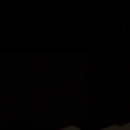
ornare, eros dolor interdum nulla, ut commodo
diam libero vitae erat. Aenean faucibus nibh et
justo cursus id rutrum lorem imperdiet. Nunc ut
sem vitae risus tristique posuere.